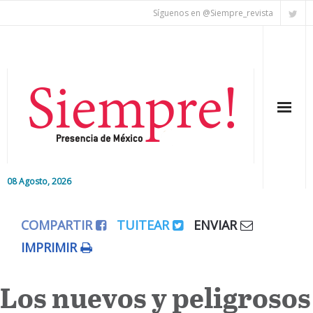
Síguenos en @Siempre_revista
08 Agosto, 2026
Inicio
COMPARTIR
TUITEAR
ENVIAR
Editorial
IMPRIMIR
Nacional
Los nuevos y peligrosos
Colaboradores