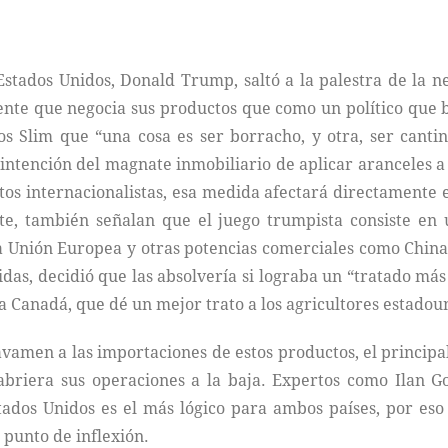
stados Unidos, Donald Trump, saltó a la palestra de la n
e que negocia sus productos que como un político que bu
s Slim que “una cosa es ser borracho, y otra, ser cantin
intención del magnate inmobiliario de aplicar aranceles a
tos internacionalistas, esa medida afectará directamente e
rte, también señalan que el juego trumpista consiste e
la Unión Europea y otras potencias comerciales como China
s, decidió que las absolvería si lograba un “tratado más 
a Canadá, que dé un mejor trato a los agricultores estadou
amen a las importaciones de estos productos, el principa
 abriera sus operaciones a la baja. Expertos como Ilan Go
ados Unidos es el más lógico para ambos países, por eso
 punto de inflexión.