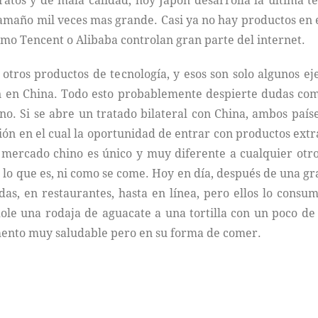
atos y de mala calidad, hoy Japón desarrolla la última t
tamaño mil veces mas grande. Casi ya no hay productos en
mo Tencent o Alibaba controlan gran parte del internet.
 otros productos de tecnología, y esos son solo algunos e
en China. Todo esto probablemente despierte dudas como 
no. Si se abre un tratado bilateral con China, ambos país
ión en el cual la oportunidad de entrar con productos ext
mercado chino es único y muy diferente a cualquier otro
ía lo que es, ni como se come. Hoy en día, después de una 
das, en restaurantes, hasta en línea, pero ellos lo con
e una rodaja de aguacate a una tortilla con un poco de s
mento muy saludable pero en su forma de comer.