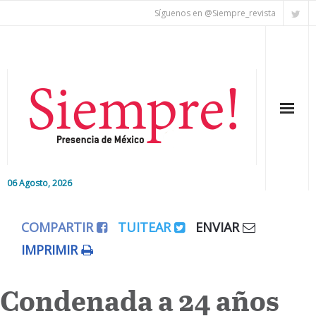
Síguenos en @Siempre_revista
06 Agosto, 2026
Inicio
COMPARTIR
TUITEAR
ENVIAR
Editorial
IMPRIMIR
Nacional
Condenada a 24 años
Colaboradores