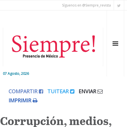
Síguenos en @Siempre_revista
07 Agosto, 2026
Inicio
COMPARTIR
TUITEAR
ENVIAR
Editorial
IMPRIMIR
Nacional
Corrupción, medios,
Colaboradores