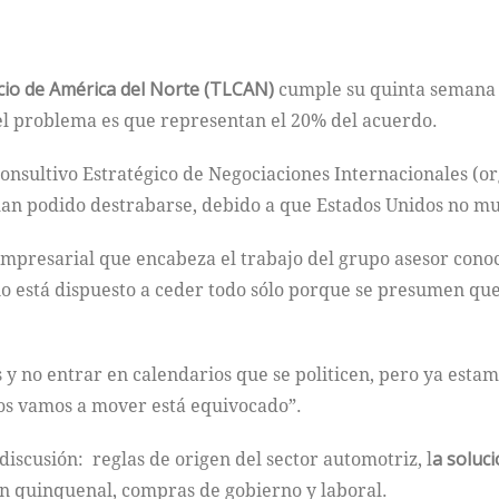
io de América del Norte (TLCAN)
cumple su quinta semana i
el problema es que representan el 20% del acuerdo.
onsultivo Estratégico de Negociaciones Internacionales (o
o han podido destrabarse, debido a que Estados Unidos no m
mpresarial que encabeza el trabajo del grupo asesor conoc
no está dispuesto a ceder todo sólo porque se presumen qu
no entrar en calendarios que se politicen, pero ya estamos
os vamos a mover está equivocado”.
iscusión: reglas de origen del sector automotriz, l
a soluc
ión quinquenal, compras de gobierno y laboral.