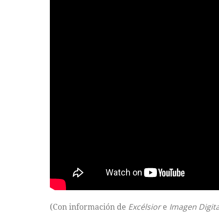
(Con información de
Excélsior
e
Imagen Digit