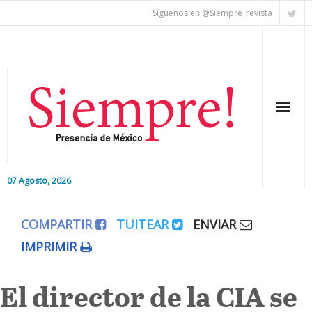
Síguenos en @Siempre_revista
07 Agosto, 2026
Inicio
COMPARTIR
TUITEAR
ENVIAR
Editorial
IMPRIMIR
Nacional
El director de la CIA se
Colaboradores