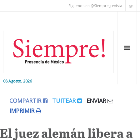
Síguenos en @Siempre_revista
08 Agosto, 2026
Inicio
COMPARTIR
TUITEAR
ENVIAR
Editorial
IMPRIMIR
Nacional
El juez alemán libera a
Colaboradores