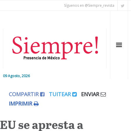
Síguenos en @Siempre_revista
09 Agosto, 2026
Inicio
COMPARTIR
TUITEAR
ENVIAR
Editorial
IMPRIMIR
Nacional
EU se apresta a
Colaboradores