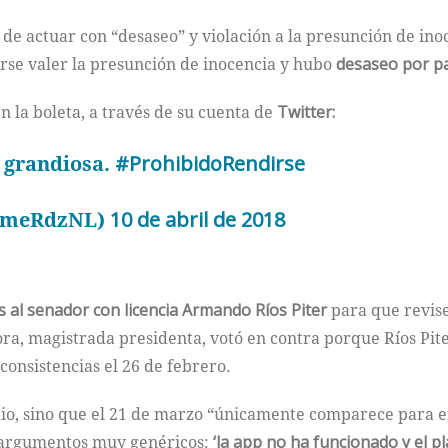
e actuar con “desaseo” y violación a la presunción de inoc
rse valer la presunción de inocencia y hubo
desaseo por pa
en la boleta, a través de su cuenta de
Twitter:
s grandiosa.
#ProhibidoRendirse
aimeRdzNL)
10 de abril de 2018
s al senador con licencia Armando Ríos Piter
para que revise
ora, magistrada presidenta, votó en contra porque Ríos Pit
nconsistencias el 26 de febrero.
 dio, sino que el 21 de marzo “únicamente comparece para e
ar argumentos muy genéricos:
‘la app no ha funcionado y el pla