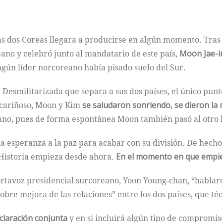
as dos Coreas llegara a producirse en algún momento. Tras
eano y celebró junto al mandatario de este país,
Moon Jae-i
ingún líder norcoreano había pisado suelo del Sur.
a Desmilitarizada que separa a sus dos países, el único punt
y cariñoso, Moon y Kim
se saludaron sonriendo, se dieron la
ano, pues de forma espontánea Moon también pasó al otro l
a esperanza a la paz para acabar con su división. De hecho,
istoria empieza desde ahora.
En el momento en que empiez
portavoz presidencial surcoreano, Yoon Young-chan, “hablar
sobre mejora de las relaciones” entre los dos países, que t
claración conjunta
y en si incluirá algún tipo de compromis