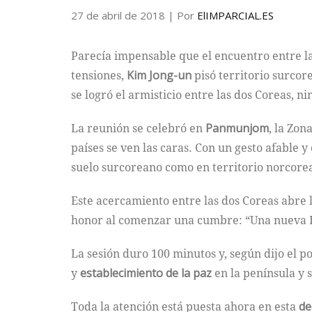
27 de abril de 2018
| Por
ElIMPARCIAL.ES
Parecía impensable que el encuentro entre l
tensiones,
Kim Jong-un
pisó territorio surcor
se logró el armisticio entre las dos Coreas, n
La reunión se celebró en
Panmunjom
, la Zon
países se ven las caras. Con un gesto afable 
suelo surcoreano como en territorio norcore
Este acercamiento entre las dos Coreas abre l
honor al comenzar una cumbre: “Una nueva H
La sesión duro 100 minutos y, según dijo el 
y
establecimiento de la paz
en la península y 
Toda la atención está puesta ahora en esta
de