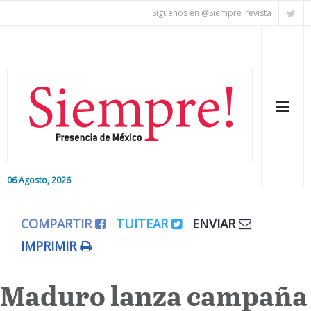
Síguenos en @Siempre_revista
06 Agosto, 2026
Inicio
COMPARTIR
TUITEAR
ENVIAR
Editorial
IMPRIMIR
Nacional
Maduro lanza campaña
Colaboradores