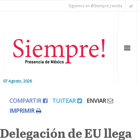
Síguenos en @Siempre_revista
07 Agosto, 2026
Inicio
COMPARTIR
TUITEAR
ENVIAR
Editorial
IMPRIMIR
Nacional
Delegación de EU llega
Colaboradores