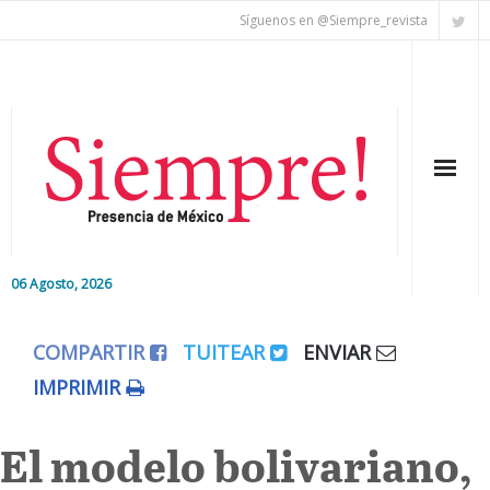
Síguenos en @Siempre_revista
06 Agosto, 2026
Inicio
COMPARTIR
TUITEAR
ENVIAR
Editorial
IMPRIMIR
Nacional
El modelo bolivariano,
Colaboradores