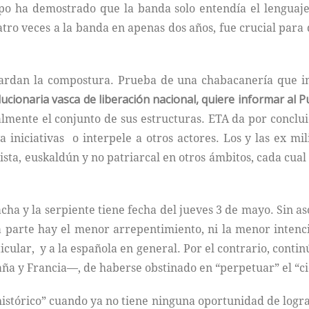
iempo ha demostrado que la banda solo entendía el lengua
atro veces a la banda en apenas dos años, fue crucial para
uardan la compostura. Prueba de una chabacanería que ins
lucionaria vasca de liberación nacional, quiere informar al P
lmente el conjunto de sus estructuras. ETA da por conclui
a iniciativas o interpele a otros actores. Los y las ex m
ista, euskaldún y no patriarcal en otros ámbitos, cada cua
acha y la serpiente tiene fecha del jueves 3 de mayo. Sin 
na parte hay el menor arrepentimiento, ni la menor intenci
cular, y a la española en general. Por el contrario, continú
aña y Francia—, de haberse obstinado en “perpetuar” el “cic
istórico” cuando ya no tiene ninguna oportunidad de lograr