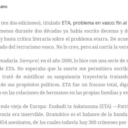
lano
 (en dos ediciones), titulado
ETA,
problema en vasco: fin al
 menos durante dos décadas ya había escrito decenas y 
s y hasta crítica literaria sobre el problema etarra. De a
do del terrorismo vasco. No lo creo, pero así corría la vers
domadaria
Siempre!,
en el año 2000, lo hice con una serie de
 de ETA. No esperaba que la suerte me permitiera escrib
al trató de mistificar su sanguinaria trayectoria trata
de sus propósitos políticos. ETA fue un fracaso total, di
 en las relaciones de hermanos en las propias familias y en
ta más vieja de Europa: Euskadi ta Askatasuna (ETA) —Patr
encia era inservible. Dramático es el balance de la banda
 854 asesinatos, de los cuales todavía hay 300 crímenes por