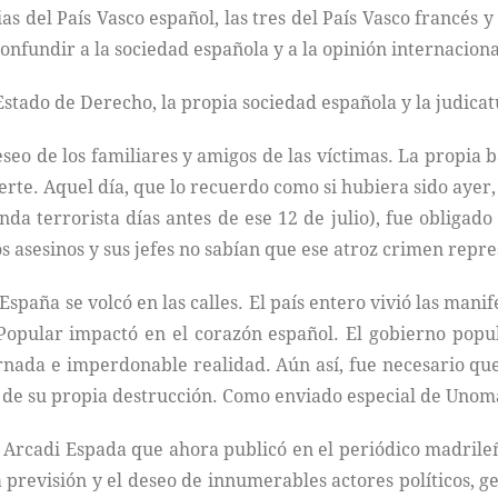
as del País Vasco español, las tres del País Vasco francés
onfundir a la sociedad española y a la opinión internaciona
Estado de Derecho, la propia sociedad española y la judic
seo de los familiares y amigos de las víctimas. La propia 
uerte. Aquel día, que lo recuerdo como si hubiera sido aye
da terrorista días antes de ese 12 de julio), fue obligad
s asesinos y sus jefes no sabían que ese atroz crimen repres
, España se volcó en las calles. El país entero vivió las man
 Popular impactó en el corazón español. El gobierno popu
rnada e imperdonable realidad. Aún así, fue necesario qu
sa de su propia destrucción. Como enviado especial de Unomás
sta Arcadi Espada que ahora publicó en el periódico madril
 previsión y el deseo de innumerables actores políticos, g