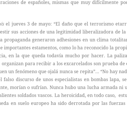
raciones de españoles, mismas que muy difícilmente pod
ís
el jueves 3 de mayo: “El daño que el terrorismo etarr
stir sus acciones de una legitimidad liberalizadora de la
a propaganda generaron adhesiones en un clima totalitario
e importantes estamentos, como lo ha reconocido la propia 
ia, en la que queda todavía mucho por hacer. La paliza 
organizan para recibir a los excarcelados son prueba de el
quen un fenómeno que ojalá nunca se repita”… “No hay nada 
 falso discurso de unos especialistas en bombas lapa, s
te, morían o sufrían. Nunca hubo una lucha armada ni un 
ientes soldados vascos. La heroicidad, en todo caso, est
eda en suelo europeo ha sido derrotada por las fuerzas d