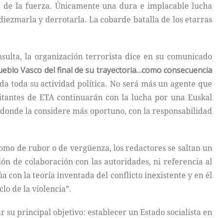
je de la fuerza. Únicamente una dura e implacable lucha
 diezmarla y derrotarla. La cobarde batalla de los etarras
ulta, la organización terrorista dice en su comunicado
ueblo Vasco del final de su trayectoria…
como consecuencia
da toda su actividad política. No será más un agente que
ilitantes de ETA continuarán con la lucha por una Euskal
l donde la considere más oportuno, con la responsabilidad
asomo de rubor o de vergüenza, los redactores se saltan un
ón de colaboración con las autoridades, ni referencia al
a con la teoría inventada del conflicto inexistente y en él
lo de la violencia”.
 su principal objetivo: establecer un Estado socialista en