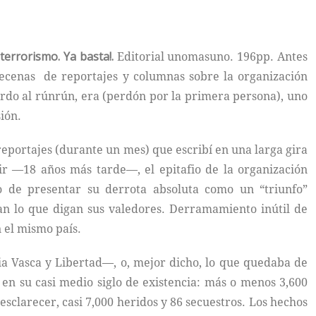
 terrorismo. Ya basta!.
Editorial unomasuno. 196pp. Antes
decenas de reportajes y columnas sobre la organización
cuerdo al rúnrún, era (perdón por la primera persona), uno
ión.
 reportajes (durante un mes) que escribí en una larga gira
ir —18 años más tarde—, el epitafio de la organización
ndo de presentar su derrota absoluta como un “triunfo”
gan lo que digan sus valedores. Derramamiento inútil de
 el mismo país.
ia Vasca y Libertad—, o, mejor dicho, lo que quedaba de
 en su casi medio siglo de existencia: más o menos 3,600
 esclarecer, casi 7,000 heridos y 86 secuestros. Los hechos