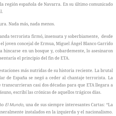
 y la región española de Navarra. En su último comunicado
l.
atura. Nada más, nada menos.
banda terrorista firmó, insensata y soberbiamente, desde
r, el joven concejal de Ermua, Miguel Ángel Blanco Garrido
o a hincarse en un bosque y, cobardemente, lo asesinaron
entaría el principio del fin de ETA.
ifestaciones más nutridas de su historia reciente. La brutal
lar de España se negó a ceder al chantaje terrorista. La
e transcurrieran casi dos décadas para que ETA llegara a
uno, escribí las crónicas de aquellos trágicos días.
eño
El Mundo
, una de sus siempre interesantes Cartas: “La
eneralmente instalados en la izquierda y el nacionalismo.