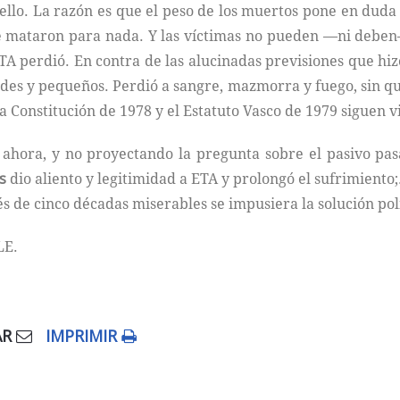
 ello. La razón es que el peso de los muertos pone en duda
e mataron para nada. Y las víctimas no pueden —ni deben—
TA perdió. En contra de las alucinadas previsiones que hiz
es y pequeños. Perdió a sangre, mazmorra y fuego, sin que
la Constitución de 1978 y el Estatuto Vasco de 1979 siguen v
hora, y no proyectando la pregunta sobre el pasivo pasad
as
dio aliento y legitimidad a ETA y prolongó el sufrimien
 de cinco décadas miserables se impusiera la solución pol
LE.
AR
IMPRIMIR