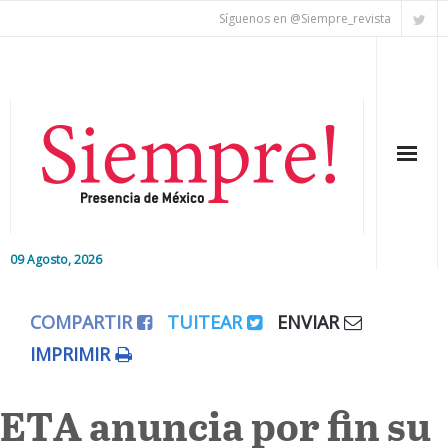
Síguenos en @Siempre_revista
09 Agosto, 2026
Inicio
COMPARTIR
TUITEAR
ENVIAR
Editorial
IMPRIMIR
Nacional
ETA anuncia por fin su
Colaboradores