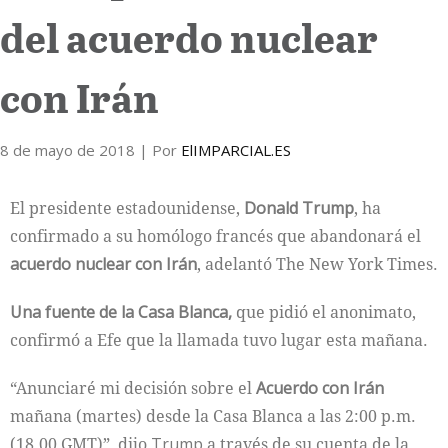
del acuerdo nuclear
Internacional
con Irán
Cultura
8 de mayo de 2018
| Por
ElIMPARCIAL.ES
El presidente estadounidense,
Donald
Trump
, ha
confirmado a su homólogo francés que abandonará el
acuerdo nuclear con Irán
, adelantó The New York Times.
Una fuente de la Casa Blanca,
que pidió el anonimato,
confirmó a Efe que la llamada tuvo lugar esta mañana.
“Anunciaré mi decisión sobre el
Acuerdo con Irán
mañana (martes) desde la Casa Blanca a las 2:00 p.m.
(18.00 GMT)”, dijo
Trump
a través de su cuenta de la