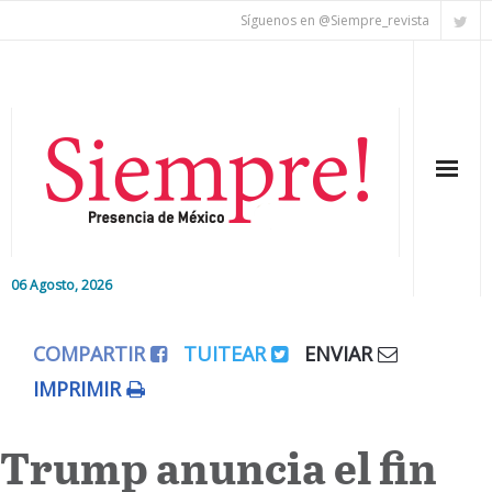
Síguenos en @Siempre_revista
06 Agosto, 2026
Inicio
COMPARTIR
TUITEAR
ENVIAR
Editorial
IMPRIMIR
Nacional
Trump anuncia el fin
Colaboradores