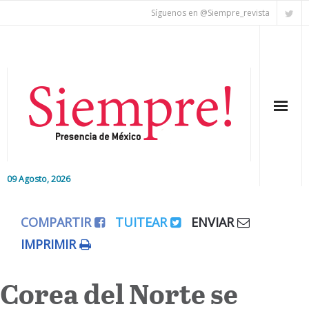
Síguenos en @Siempre_revista
09 Agosto, 2026
Inicio
COMPARTIR
TUITEAR
ENVIAR
Editorial
IMPRIMIR
Nacional
Corea del Norte se
Colaboradores