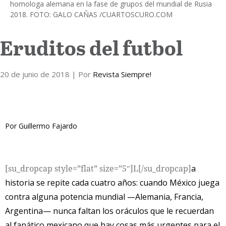
homologa alemana en la fase de grupos del mundial de Rusia
2018. FOTO: GALO CAÑAS /CUARTOSCURO.COM
Internacional
Eruditos del futbol
Cultura
20 de junio de 2018
| Por
Revista Siempre!
Por Guillermo Fajardo
[su_dropcap style=”flat” size=”5″]L[/su_dropcap]
a
historia se repite cada cuatro años: cuando México juega
contra alguna potencia mundial —Alemania, Francia,
Argentina— nunca faltan los oráculos que le recuerdan
al fanático mexicano que hay cosas más urgentes para el