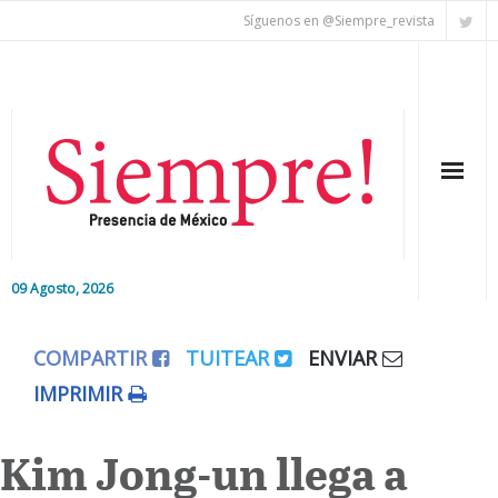
Síguenos en @Siempre_revista
09 Agosto, 2026
Inicio
COMPARTIR
TUITEAR
ENVIAR
Editorial
IMPRIMIR
Nacional
Kim Jong-un llega a
Colaboradores