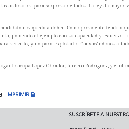
tos ordinarios, para sorpresa de todos. La ley da mayor v
andidato nos queda a deber. Como presidente tendría que
lento; poniendo el ejemplo con su capacidad y esfuerzo. 
 para servirlo, y no para explotarlo. Convocándonos a to
ugar lo ocupa López Obrador, tercero Rodríguez, y el últim
IMPRIMIR
SUSCRÍBETE A NUESTR
[mc4wp_form id=”245066″]