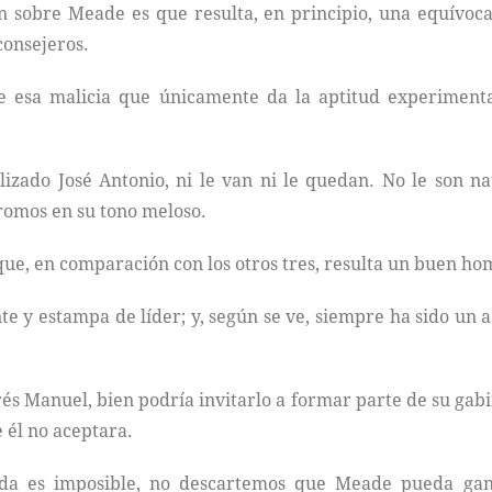
n sobre Meade es que resulta, en principio, una equívo
consejeros.
 esa malicia que únicamente da la aptitud experimentad
lizado José Antonio, ni le van ni le quedan. No le son na
 romos en su tono meloso.
e, en comparación con los otros tres, resulta un buen hom
te y estampa de líder; y, según se ve, siempre ha sido un
s Manuel, bien podría invitarlo a formar parte de su gabin
e él no aceptara.
a es imposible, no descartemos que Meade pueda gana