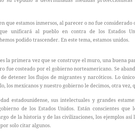
do su repudio a determinadas medidas proteccionistas q
l en que estamos inmersos, al parecer o no fue considerado 
 que unificará al pueblo en contra de los Estados U
o hemos podido trascender. En este tema, estamos unidos.
s la primera vez que se construye el muro, una buena part
pero fue costeado por el gobierno norteamericano. Se aban
de detener los flujos de migrantes y narcóticos. Lo único
lo, los mexicanos y nuestro gobierno le decimos, otra vez,
dad estadounidense, sus intelectuales y grandes estamen
 gobierno de los Estados Unidos. Están conscientes que 
o de la historia y de las civilizaciones, los ejemplos así 
por solo citar algunos.