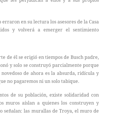
ue les perjudican a ellos y a sus propios
o erraron en su lectura los asesores de la Casa
nidos y volverá a emerger el sentimiento
e de él se erigió en tiempos de Busch padre,
donó y solo se construyó parcialmente porque
 novedoso de ahora es la absurda, ridícula y
 que no pagaremos ni un solo tabique.
tos de su población, existe solidaridad con
los muros aíslan a quienes los construyen y
lo señalan: las murallas de Troya, el muro de