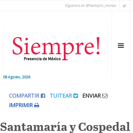
Síguenos en @Siempre_revista
08 Agosto, 2026
Inicio
COMPARTIR
TUITEAR
ENVIAR
Editorial
IMPRIMIR
Nacional
Santamaría y Cospedal
Colaboradores