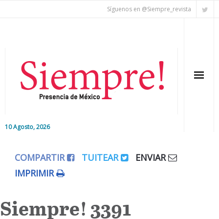
Síguenos en @Siempre_revista
10 Agosto, 2026
Inicio
COMPARTIR
TUITEAR
ENVIAR
Editorial
IMPRIMIR
Nacional
Siempre! 3391
Colaboradores