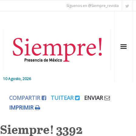
Síguenos en @Siempre_revista
10 Agosto, 2026
Inicio
COMPARTIR
TUITEAR
ENVIAR
Editorial
IMPRIMIR
Nacional
Siempre! 3392
Colaboradores