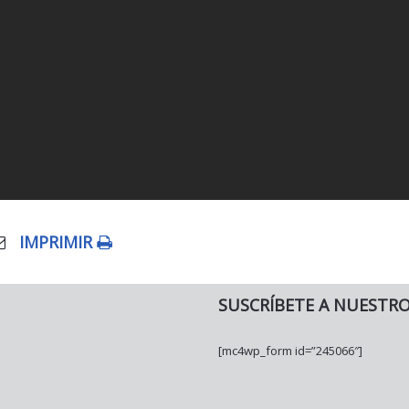
IMPRIMIR
SUSCRÍBETE A NUESTR
[mc4wp_form id=”245066″]