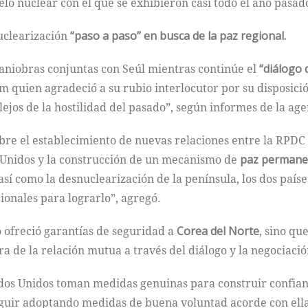
lo nuclear con el que se exhibieron casi todo el año pasad
uclearización
“paso a paso” en busca de la paz regional.
niobras conjuntas con Seúl mientras continúe el
“diálogo 
 quien agradeció a su rubio interlocutor por su disposició
 lejos de la hostilidad del pasado”, según informes de la 
re el establecimiento de nuevas relaciones entre la RPDC
 Unidos y la construcción de un mecanismo de
paz permanen
así como la desnuclearización de la península, los dos pa
cionales para lograrlo”, agregó.
ofreció garantías de seguridad a
Corea del Norte
, sino qu
a de la relación mutua a través del diálogo y la negociació
ados Unidos toman medidas genuinas para construir confianz
uir adoptando medidas de buena voluntad acorde con ellas