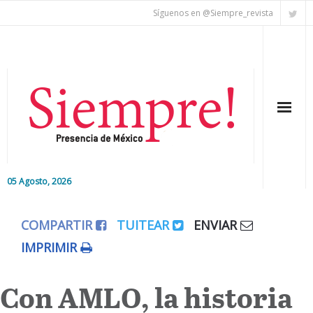
Síguenos en @Siempre_revista
05 Agosto, 2026
Inicio
COMPARTIR
TUITEAR
ENVIAR
Editorial
IMPRIMIR
Nacional
Con AMLO, la historia
Colaboradores