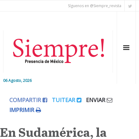
Síguenos en @Siempre_revista
06 Agosto, 2026
Inicio
COMPARTIR
TUITEAR
ENVIAR
Editorial
IMPRIMIR
Nacional
En Sudamérica, la
Colaboradores