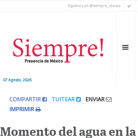
Síguenos en @Siempre_revista
07 Agosto, 2026
Inicio
COMPARTIR
TUITEAR
ENVIAR
Editorial
IMPRIMIR
Nacional
Momento del agua en la
Colaboradores