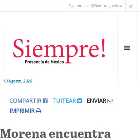
Síguenos en @Siempre_revista
10 Agosto, 2026
Inicio
COMPARTIR
TUITEAR
ENVIAR
Editorial
IMPRIMIR
Nacional
Morena encuentra
Colaboradores