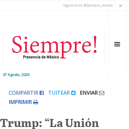
Síguenos en @Siempre_revista
07 Agosto, 2026
Inicio
COMPARTIR
TUITEAR
ENVIAR
Editorial
IMPRIMIR
Nacional
Trump: “La Unión
Colaboradores