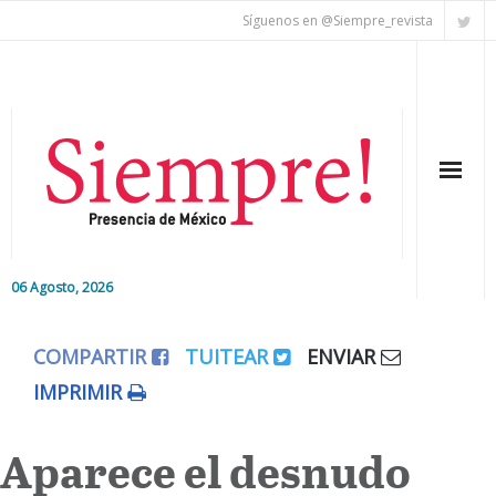
Síguenos en @Siempre_revista
06 Agosto, 2026
Inicio
COMPARTIR
TUITEAR
ENVIAR
Editorial
IMPRIMIR
Nacional
Aparece el desnudo
Colaboradores