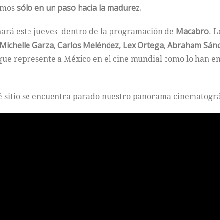
amos
sólo en un paso hacia la madurez.
enará este jueves dentro de la programación de
Macabro
. L
 Michelle Garza, Carlos Meléndez, Lex Ortega, Abraham Sánc
 que represente a México en el cine mundial como lo han e
 sitio se encuentra parado nuestro panorama cinematográ