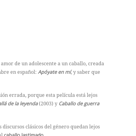
l amor de un adolescente a un caballo, creada
mbre en español:
Apóyate en mí
, y saber que
ión errada, porque esta película está lejos
llá de la leyenda
(2003) y
Caballo de guerra
os discursos clásicos del género quedan lejos
el
caballo lastimado
.