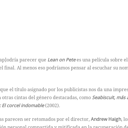
pcap]odría parecer que
Lean on Pete
es una película sobre e
el final. Al menos eso podríamos pensar al escuchar su no
ue el título asignado por los publicistas nos da una impres
otras cintas del género destacadas, como
Seabiscuit, más a
t: El corcel indomable
(2002).
s parecen ser retomados por el director,
Andrew Haigh
, l
ción personal compartida y mitificada en la recuperación d