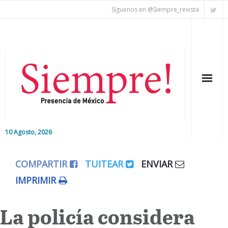
Síguenos en @Siempre_revista
10 Agosto, 2026
Inicio
COMPARTIR
TUITEAR
ENVIAR
Editorial
IMPRIMIR
Nacional
La policía considera
Colaboradores