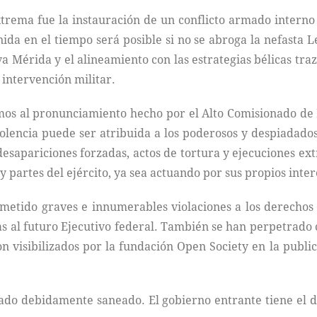
extrema fue la instauración de un conflicto armado intern
ida en el tiempo será posible si no se abroga la nefasta L
va Mérida y el alineamiento con las estrategias bélicas tr
a intervención militar.
nemos al pronunciamiento hecho por el Alto Comisionado d
a violencia puede ser atribuida a los poderosos y despiada
esapariciones forzadas, actos de tortura y ejecuciones ex
y partes del ejército, ya sea actuando por sus propios inter
ometido graves e innumerables violaciones a los derecho
s al futuro Ejecutivo federal. También se han perpetrado
ron visibilizados por la fundación Open Society en la publ
ado debidamente saneado. El gobierno entrante tiene el deb