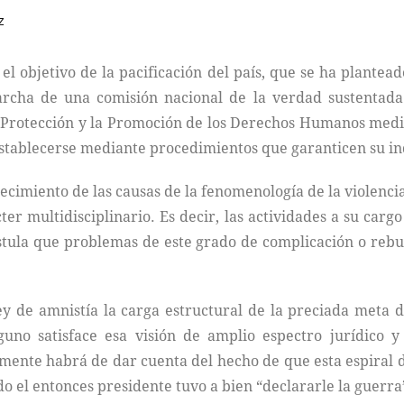
z
el objetivo de la pacificación del país, que se ha plante
marcha de una comisión nacional de la verdad sustenta
a Protección y la Promoción de los Derechos Humanos medi
á establecerse mediante procedimientos que garanticen su 
ecimiento de las causas de la fenomenología de la violencia
er multidisciplinario. Es decir, las actividades a su ca
ostula que problemas de este grado de complicación o re
y de amnistía la carga estructural de la preciada meta de
guno satisface esa visión de amplio espectro jurídico y
mente habrá de dar cuenta del hecho de que esta espiral de
o el entonces presidente tuvo a bien “declararle la guerra