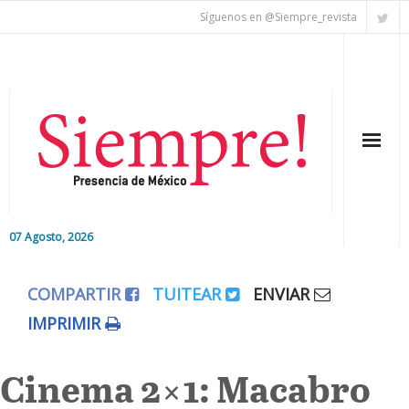
Síguenos en @Siempre_revista
07 Agosto, 2026
Inicio
COMPARTIR
TUITEAR
ENVIAR
Editorial
IMPRIMIR
Nacional
Cinema 2×1: Macabro
Colaboradores