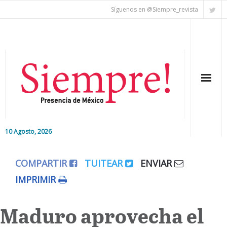
Síguenos en @Siempre_revista
10 Agosto, 2026
Inicio
COMPARTIR
TUITEAR
ENVIAR
Editorial
IMPRIMIR
Nacional
Maduro aprovecha el
Colaboradores