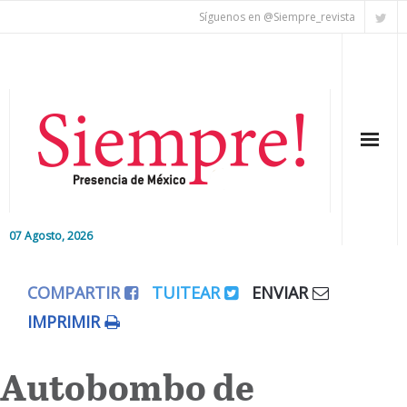
Síguenos en @Siempre_revista
07 Agosto, 2026
Inicio
COMPARTIR
TUITEAR
ENVIAR
Editorial
IMPRIMIR
Nacional
Autobombo de
Colaboradores