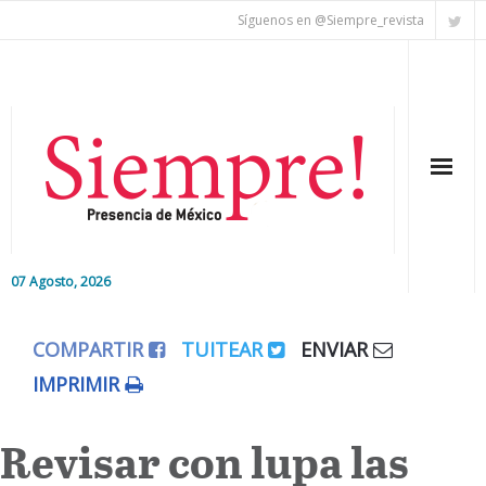
Síguenos en @Siempre_revista
07 Agosto, 2026
Inicio
COMPARTIR
TUITEAR
ENVIAR
Editorial
IMPRIMIR
Nacional
Revisar con lupa las
Colaboradores