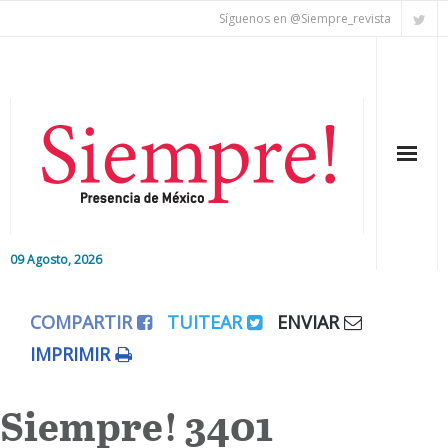
Síguenos en @Siempre_revista
09 Agosto, 2026
Inicio
COMPARTIR
TUITEAR
ENVIAR
Editorial
IMPRIMIR
Nacional
Siempre! 3401
Colaboradores