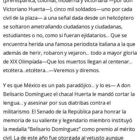
(prehispánica, colonial, moderna y victoriana —por don
Victoriano Huerta—), cinco mil soldados—uno por cada
civil de la plaza— a una señal dada desde un helicóptero
se soltaron ametrallando ciudadanos y ciudadanas,
estudiantes o no, como si fueran ejidatarios… Que se
encuentra herida una famosa periodista italiana a la que
además de herir, robaron y vejaron… todo a mayor gloria
de XIX Olimpíada—Que los muertos llegan al centenar…
etcétera…etcétera…—Veremos y diremos.
Y es que México es un país paradójico… y lo es— A don
Belisario Domínguez el chacal Huerta le mandó cortar la
lengua… y asesinar por sus diatribas contra el
militarismo. El Senado de la República para honrar la
memoria de su valiente y legendario miembro instituyó
la medalla “Belisario Domínguez” como premio al mérito
civil. La de este año fue otorgada al vetusto aunque