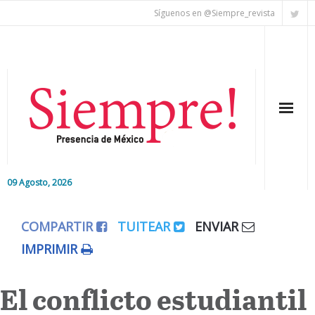
Síguenos en @Siempre_revista
09 Agosto, 2026
Inicio
COMPARTIR
TUITEAR
ENVIAR
Editorial
IMPRIMIR
Nacional
El conflicto estudiantil
Colaboradores