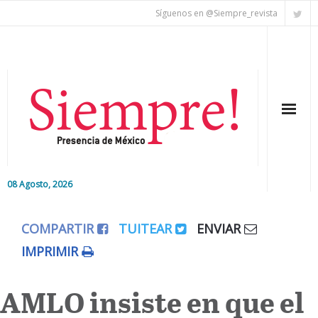
Síguenos en @Siempre_revista
08 Agosto, 2026
Inicio
COMPARTIR
TUITEAR
ENVIAR
Editorial
IMPRIMIR
Nacional
AMLO insiste en que el
Colaboradores