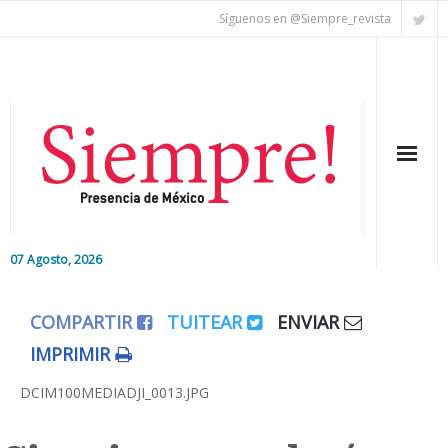
Síguenos en @Siempre_revista
07 Agosto, 2026
Inicio
COMPARTIR
TUITEAR
ENVIAR
Editorial
IMPRIMIR
Nacional
DCIM100MEDIADJI_0013.JPG
Colaboradores