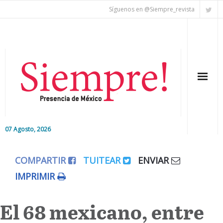
Síguenos en @Siempre_revista
07 Agosto, 2026
Inicio
COMPARTIR
TUITEAR
ENVIAR
Editorial
IMPRIMIR
Nacional
El 68 mexicano, entre
Colaboradores