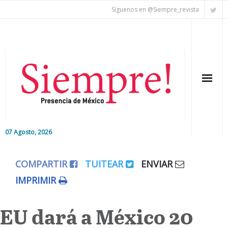
Síguenos en @Siempre_revista
07 Agosto, 2026
Inicio
COMPARTIR
TUITEAR
ENVIAR
Editorial
IMPRIMIR
Nacional
EU dará a México 20
Colaboradores