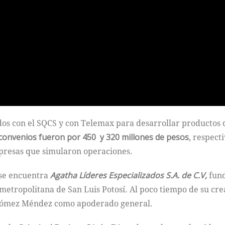
dos con el SQCS y con Telemax para desarrollar productos d
convenios fueron por 450 y 320 millones de pesos
, respec
mpresas que simularon operaciones.
 se encuentra
Agatha Líderes Especializados S.A. de C.V,
fund
 metropolitana de San Luis Potosí. Al poco tiempo de su cr
 Gómez Méndez como apoderado general.