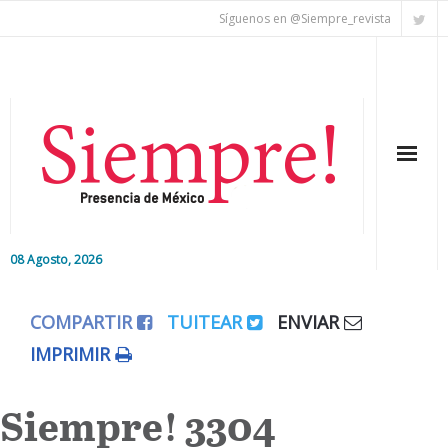
Síguenos en @Siempre_revista
08 Agosto, 2026
Inicio
COMPARTIR
TUITEAR
ENVIAR
Editorial
IMPRIMIR
Nacional
Siempre! 3304
Colaboradores