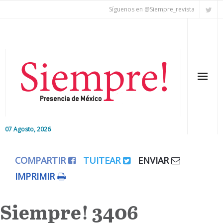
Síguenos en @Siempre_revista
07 Agosto, 2026
Inicio
COMPARTIR
TUITEAR
ENVIAR
Editorial
IMPRIMIR
Nacional
Siempre! 3406
Colaboradores