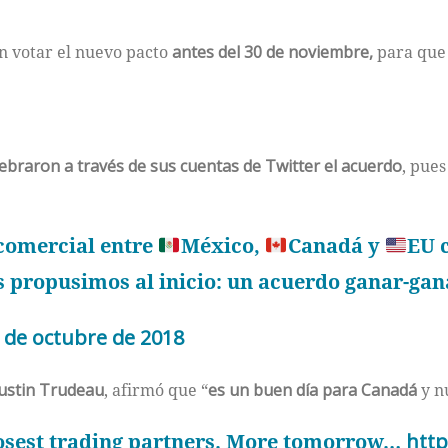
án votar el nuevo pacto
antes del 30 de noviembre,
para que 
lebraron a través de sus cuentas de Twitter el acuerdo
, pues
comercial entre
México,
Canadá y
EU 
s propusimos al inicio: un acuerdo ganar-gan
 de octubre de 2018
ustin Trudeau
, afirmó que “
es un buen día para Canadá
y nu
losest trading partners. More tomorrow…
htt