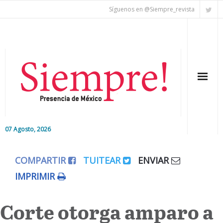
Síguenos en @Siempre_revista
07 Agosto, 2026
Inicio
COMPARTIR
TUITEAR
ENVIAR
Editorial
IMPRIMIR
Nacional
Corte otorga amparo a
Colaboradores