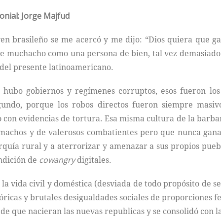
lonial: Jorge Majfud
oven brasileño se me acercó y me dijo: “Dios quiera que g
te muchacho como una persona de bien, tal vez demasiado 
 del presente latinoamericano.
e hubo gobiernos y regímenes corruptos, esos fueron lo
egundo, porque los robos directos fueron siempre masiv
 con evidencias de tortura. Esa misma cultura de la barba
machos y de valerosos combatientes pero que nunca ganar
igarquía rural y a aterrorizar y amenazar a sus propios pueb
ndición de
cowangry
digitales.
la vida civil y doméstica (desviada de todo propósito de se
tóricas y brutales desigualdades sociales de proporciones 
de que nacieran las nuevas republicas y se consolidó con l