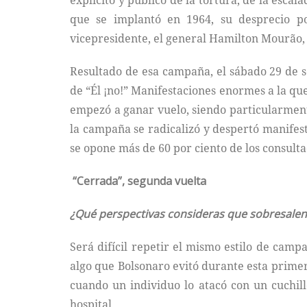
explícito y público de la tortura, de la escal
que se implantó en 1964, su desprecio po
vicepresidente, el general Hamilton Mourão, 
Resultado de esa campaña, el sábado 29 de s
de “Él ¡no!” Manifestaciones enormes a la q
empezó a ganar vuelo, siendo particularmente
la campaña se radicalizó y despertó manifest
se opone más de 60 por ciento de los consulta
“Cerrada”, segunda vuelta
¿Qué perspectivas consideras que sobresalen
Será difícil repetir el mismo estilo de camp
algo que Bolsonaro evitó durante esta primer
cuando un individuo lo atacó con un cuchil
hospital.