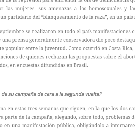
ada de la represión para enfrentar la ola de delincuencia q
r las mujeres, sus amenazas a los homosexuales y las
un partidario del “blanqueamiento de la raza”, en un país 
eptiembre se realizaron en todo el país manifestaciones
ue una prensa generalmente conservadora dio poco destaqu
 popular entre la juventud. Como ocurrió en Costa Rica, 
aciones de quienes rechazan las propuestas sobre el abor
dos, en encuestas difundidas en Brasil.
 de su campaña de cara a la segunda vuelta?
aña en estas tres semanas que siguen, en la que los dos c
a parte de la campaña, alegando, sobre todo, problemas d
lo en una manifestación pública, obligándolo a internars