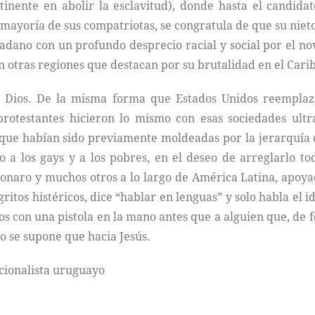
tinente en abolir la esclavitud), donde hasta el candida
ayoría de sus compatriotas, se congratula de que su nie
adano con un profundo desprecio racial y social por el no
n otras regiones que destacan por su brutalidad en el Cari
a Dios. De la misma forma que Estados Unidos reemplaz
as protestantes hicieron lo mismo con esas sociedades ul
 que habían sido previamente moldeadas por la jerarquía de 
 a los gays y a los pobres, en el deseo de arreglarlo tod
onaro y muchos otros a lo largo de América Latina, apoya
ritos histéricos, dice “hablar en lenguas” y solo habla el i
os con una pistola en la mano antes que a alguien que, de fo
mo se supone que hacia Jesús.
acionalista uruguayo