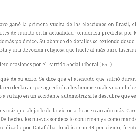
aro ganó la primera vuelta de las elecciones en Brasil,
artes de mundo en la actualidad (tendencia predicha por 
 demás polémico. Su abanico de detalles se extiende desd
sta y una devoción religiosa que huele al más puro fascism
iete ocasiones por el Partido Social Liberal (PSL).
rqué de su éxito. Se dice que el atentado que sufrió dura
a en declarar que agrediría a los homosexuales cuando lo
 a su hijo en un accidente automotriz si le descubre que es
 más que alejarlo de la victoria, lo acercan aún más. Casos
e hecho, los nuevos sondeos lo confirman ya como mandata
realizado por Datafolha, lo ubica con 49 por ciento, frent